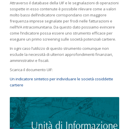
Attraverso il database della UIF e le segnalazioni di operazioni
sospette in esso contenute è possibile rilevare come a valori
molto bassi dell’indicatore corrispondano con maggiore
frequenza imprese segnalate per frodi nelle fatturazioni e
nell’IVA intracomunitaria. Da questo dato possiamo evincere
come l’indicatore possa essere uno strumento efficace per
eseguire un primo screening sulle società potenziali cartiere.
In ogni caso l’utilizzo di questo strumento comunque non
esclude la necessità di ulteriori approfondimenti finanziari,
amministrativi e fiscali.
Scarica il documento UIF:
Un indicatore sintetico per individuare le società cosiddette
cartiere